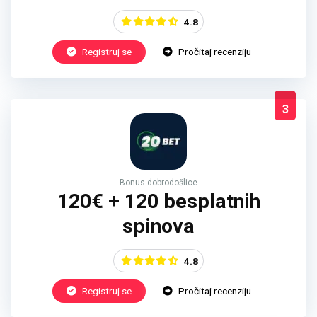
4.8
Registruj se
Pročitaj recenziju
3
Bonus dobrodošlice
120€ + 120 besplatnih
spinova
4.8
Registruj se
Pročitaj recenziju