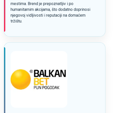
mestima. Brend je prepoznatljiv i po
humanitarnim akcijama, što dodatno doprinosi
njegovoj vidljivosti i reputaciji na domaćem
tržištu.