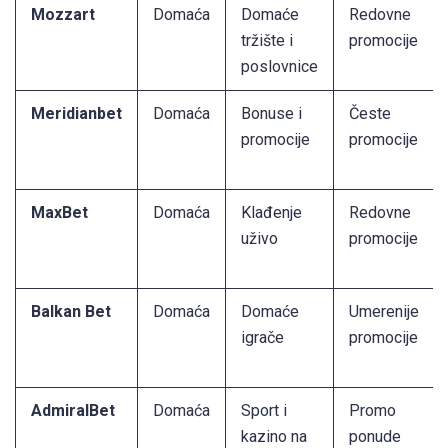
Mozzart
Domaća
Domaće
Redovne
tržište i
promocije
poslovnice
Meridianbet
Domaća
Bonuse i
Česte
promocije
promocije
MaxBet
Domaća
Klađenje
Redovne
uživo
promocije
Balkan Bet
Domaća
Domaće
Umerenije
igrače
promocije
AdmiralBet
Domaća
Sport i
Promo
kazino na
ponude