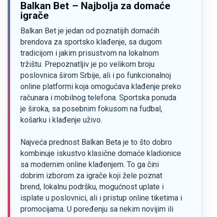
Balkan Bet – Najbolja za domaće
igrače
Balkan Bet je jedan od poznatijih domaćih
brendova za sportsko klađenje, sa dugom
tradicijom i jakim prisustvom na lokalnom
tržištu. Prepoznatljiv je po velikom broju
poslovnica širom Srbije, ali i po funkcionalnoj
online platformi koja omogućava klađenje preko
računara i mobilnog telefona. Sportska ponuda
je široka, sa posebnim fokusom na fudbal,
košarku i klađenje uživo.
Najveća prednost Balkan Beta je to što dobro
kombinuje iskustvo klasične domaće kladionice
sa modernim online klađenjem. To ga čini
dobrim izborom za igrače koji žele poznat
brend, lokalnu podršku, mogućnost uplate i
isplate u poslovnici, ali i pristup online tiketima i
promocijama. U poređenju sa nekim novijim ili