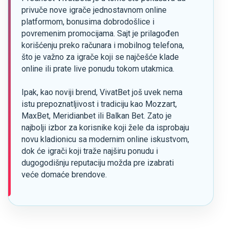
privuče nove igrače jednostavnom online
platformom, bonusima dobrodošlice i
povremenim promocijama. Sajt je prilagođen
korišćenju preko računara i mobilnog telefona,
što je važno za igrače koji se najčešće klade
online ili prate live ponudu tokom utakmica.
Ipak, kao noviji brend, VivatBet još uvek nema
istu prepoznatljivost i tradiciju kao Mozzart,
MaxBet, Meridianbet ili Balkan Bet. Zato je
najbolji izbor za korisnike koji žele da isprobaju
novu kladionicu sa modernim online iskustvom,
dok će igrači koji traže najširu ponudu i
dugogodišnju reputaciju možda pre izabrati
veće domaće brendove.