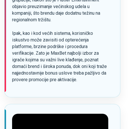
objavio preuzimanje većinskog udela u
kompaniji, što brendu daje dodatnu težinu na
regionalnom tržištu.
Ipak, kao i kod većih sistema, korisničko
iskustvo može zavisiti od opterećenja
platforme, brzine podrške i procedura
verifikacije. Zato je MaxBet najbolji izbor za
igrače kojima su važni live klađenje, poznat
domaći brend i široka ponuda, dok oni koji traže
najjednostavnije bonus uslove treba pažljivo da
provere promocije pre aktivacije.