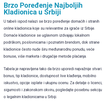
Brzo Poređenje Najboljih
Kladionica u Srbiji
U tabeli ispod nalazi se brzo poređenje domaćih i stranih
online kladionica koje su relevantne za igrače iz Srbije.
Domaće kladionice se uglavnom izdvajaju lokalnom
podrškom, poslovnicama i poznatim brendom, dok strane
kladionice često nude širu međunarodnu ponudu, veće
bonuse, više marketa i drugačije metode plaćanja.
Tabela je napravljena tako da brzo uporedi najvažnije stvari:
bonus, tip kladionice, dostupnost live klađenja, mobilno
iskustvo, opcije isplate i ukupnu ocenu. Za detalje o licenci,
sigurnosti i zakonskom okviru, pogledajte posebnu sekciju
o legalnim kladionicama u Srbiji.