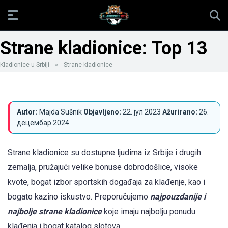
Strane kladionice: Top 13
Kladionice u Srbiji
»
Strane kladionice
Autor:
Majda Sušnik
Objavljeno:
22. јул 2023
Ažurirano:
26.
децембар 2024
Strane kladionice su dostupne ljudima iz Srbije i drugih
zemalja, pružajući velike bonuse dobrodošlice, visoke
kvote, bogat izbor sportskih događaja za klađenje, kao i
bogato kazino iskustvo. Preporučujemo
najpouzdanije i
najbolje strane kladionice
koje imaju najbolju ponudu
klađenja i bogat katalog slotova.