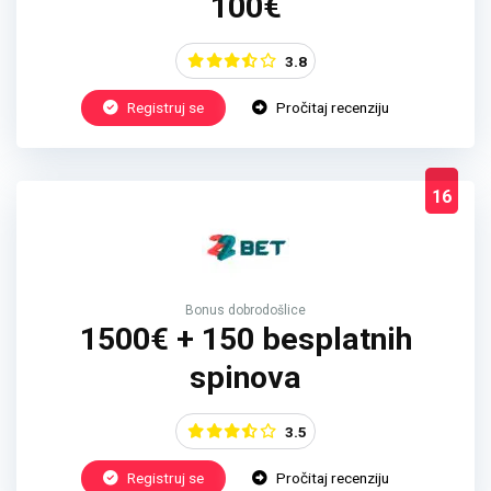
100€
3.8
Registruj se
Pročitaj recenziju
16
Bonus dobrodošlice
1500€ + 150 besplatnih
spinova
3.5
Registruj se
Pročitaj recenziju