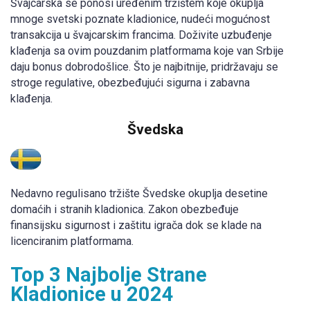
Švajcarska se ponosi uređenim tržištem koje okuplja
mnoge svetski poznate kladionice, nudeći mogućnost
transakcija u švajcarskim francima. Doživite uzbuđenje
klađenja sa ovim pouzdanim platformama koje van Srbije
daju bonus dobrodošlice. Što je najbitnije, pridržavaju se
stroge regulative, obezbeđujući sigurna i zabavna
klađenja.
Švedska
Nedavno regulisano tržište Švedske okuplja desetine
domaćih i stranih kladionica. Zakon obezbeđuje
finansijsku sigurnost i zaštitu igrača dok se klade na
licenciranim platformama.
Top 3 Najbolje Strane
Kladionice u 2024