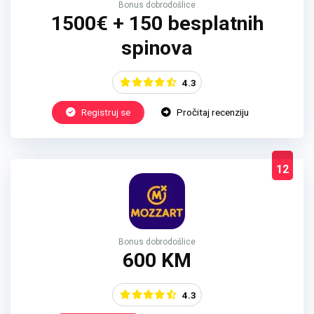
Bonus dobrodošlice
1500€ + 150 besplatnih
spinova
4.3
Registruj se
Pročitaj recenziju
12
Bonus dobrodošlice
600 KM
4.3