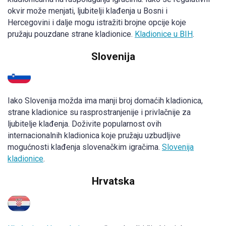
okvir može menjati, ljubitelji klađenja u Bosni i
Hercegovini i dalje mogu istražiti brojne opcije koje
pružaju pouzdane strane kladionice.
Kladionice u BIH
.
Slovenija
Iako Slovenija možda ima manji broj domaćih kladionica,
strane kladionice su rasprostranjenije i privlačnije za
ljubitelje klađenja. Doživite popularnost ovih
internacionalnih kladionica koje pružaju uzbudljive
mogućnosti klađenja slovenačkim igračima.
Slovenija
kladionice
.
Hrvatska