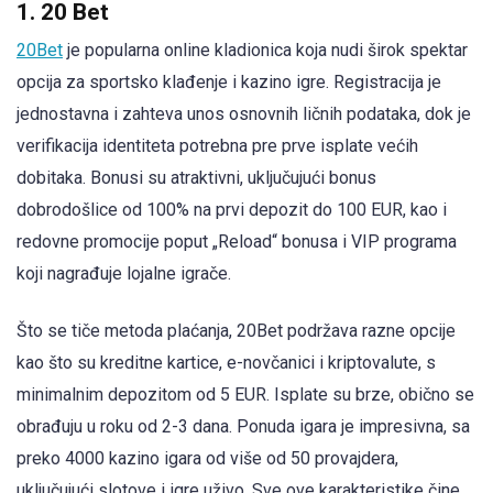
1. 20 Bet
20Bet
je popularna online kladionica koja nudi širok spektar
opcija za sportsko klađenje i kazino igre. Registracija je
jednostavna i zahteva unos osnovnih ličnih podataka, dok je
verifikacija identiteta potrebna pre prve isplate većih
dobitaka. Bonusi su atraktivni, uključujući bonus
dobrodošlice od 100% na prvi depozit do 100 EUR, kao i
redovne promocije poput „Reload“ bonusa i VIP programa
koji nagrađuje lojalne igrače.
Što se tiče metoda plaćanja, 20Bet podržava razne opcije
kao što su kreditne kartice, e-novčanici i kriptovalute, s
minimalnim depozitom od 5 EUR. Isplate su brze, obično se
obrađuju u roku od 2-3 dana. Ponuda igara je impresivna, sa
preko 4000 kazino igara od više od 50 provajdera,
uključujući slotove i igre uživo. Sve ove karakteristike čine