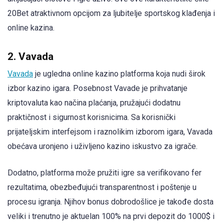
20Bet atraktivnom opcijom za ljubitelje sportskog klađenja i
online kazina.
2. Vavada
Vavada
je ugledna online kazino platforma koja nudi širok
izbor kazino igara. Posebnost Vavade je prihvatanje
kriptovaluta kao načina plaćanja, pružajući dodatnu
praktičnost i sigurnost korisnicima. Sa korisnički
prijateljskim interfejsom i raznolikim izborom igara, Vavada
obećava uronjeno i uživljeno kazino iskustvo za igrače.
Dodatno, platforma može pružiti igre sa verifikovano fer
rezultatima, obezbeđujući transparentnost i poštenje u
procesu igranja. Njihov bonus dobrodošlice je takođe dosta
veliki i trenutno je aktuelan 100% na prvi depozit do 1000$ i