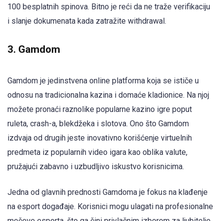
100 besplatnih spinova. Bitno je reći da ne traže verifikaciju
i slanje dokumenata kada zatražite withdrawal.
3. Gamdom
Gamdom je jedinstvena online platforma koja se ističe u
odnosu na tradicionalna kazina i domaće kladionice. Na njoj
možete pronaći raznolike popularne kazino igre poput
ruleta, crash-a, blekdžeka i slotova. Ono što Gamdom
izdvaja od drugih jeste inovativno korišćenje virtuelnih
predmeta iz popularnih video igara kao oblika valute,
pružajući zabavno i uzbudljivo iskustvo korisnicima.
Jedna od glavnih prednosti Gamdoma je fokus na klađenje
na esport događaje. Korisnici mogu ulagati na profesionalne
mečeve esporta, što ga čini privlačnim izborom za ljubitelje