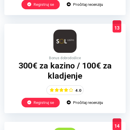
Registruj se
Pročitaj recenziju
13
Bonus dobrodošlice
300€ za kazino / 100€ za
kladjenje
4.0
Registruj se
Pročitaj recenziju
14