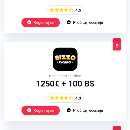
4.5
Registruj se
Pročitaj recenziju
9
Bonus dobrodošlice
1250€ + 100 BS
4.3
Registruj se
Pročitaj recenziju