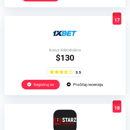
17
Bonus dobrodošlice
$130
3.5
Registruj se
Pročitaj recenziju
18