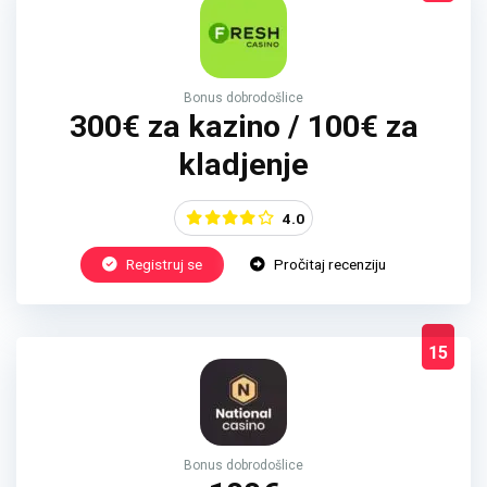
Bonus dobrodošlice
300€ za kazino / 100€ za
kladjenje
4.0
Registruj se
Pročitaj recenziju
15
Bonus dobrodošlice