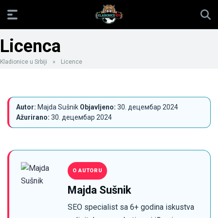
Licenca
Kladionice u Srbiji
»
Licence
Autor:
Majda Sušnik
Objavljeno:
30. децембар 2024
Ažurirano:
30. децембар 2024
O AUTORU
Majda Sušnik
SEO specialist sa 6+ godina iskustva