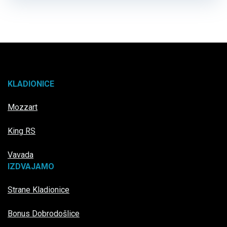
KLADIONICE
Mozzart
King RS
Vavada
IZDVAJAMO
Strane Kladionice
Bonus Dobrodošlice