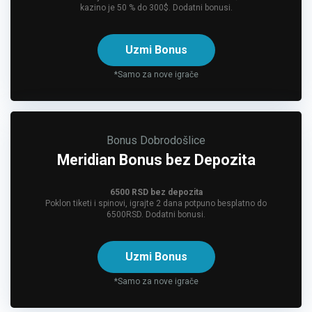
kazino je 50 % do 300$. Dodatni bonusi.
Uzmi Bonus
*Samo za nove igrače
Bonus Dobrodošlice
Meridian Bonus bez Depozita
6500 RSD bez depozita
Poklon tiketi i spinovi, igrajte 2 dana potpuno besplatno do
6500RSD. Dodatni bonusi.
Uzmi Bonus
*Samo za nove igrače