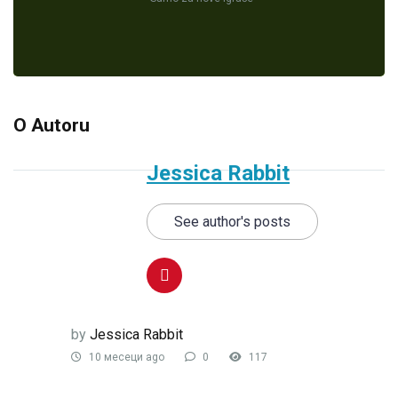
O Autoru
Jessica Rabbit
See author's posts
by
Jessica Rabbit
10 месеци ago
0
117