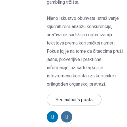
gambling tržišta.
Njeno iskustvo obuhvata istraživanje
ključnih reči, analizu konkurencije,
uređivanje sadržaja i optimizaciju
tekstova prema korisničkoj nameri.
Fokus joj je na tome da čitaocima pruži
jasne, proverljive i praktične
informacije, uz sadržaj koji je
istovremeno koristan za korisnike i
prilagođen organskoj pretrazi.
See author's posts