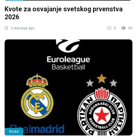
Kvote za osvajanje svetskog prvenstva
2026
2 месеца ago
0
65
Kvote