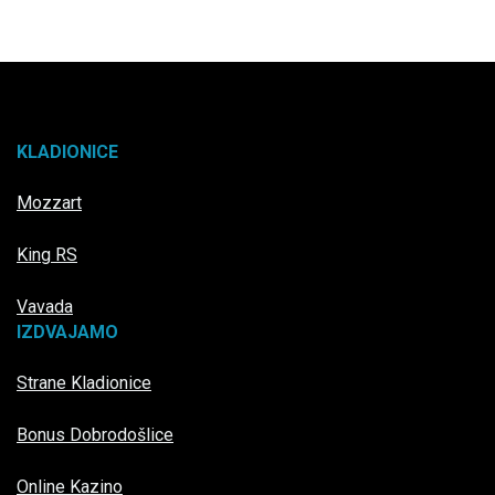
KLADIONICE
Mozzart
King RS
Vavada
IZDVAJAMO
Strane Kladionice
Bonus Dobrodošlice
Online Kazino