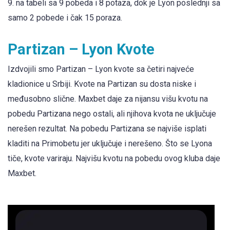
9. na tabeli sa 9 pobeda i 8 potaza, dok je Lyon poslednji sa
samo 2 pobede i čak 15 poraza.
Partizan – Lyon Kvote
Izdvojili smo Partizan – Lyon kvote sa četiri najveće
kladionice u Srbiji. Kvote na Partizan su dosta niske i
međusobno slične. Maxbet daje za nijansu višu kvotu na
pobedu Partizana nego ostali, ali njihova kvota ne uključuje
nerešen rezultat. Na pobedu Partizana se najviše isplati
kladiti na Primobetu jer uključuje i nerešeno. Što se Lyona
tiče, kvote variraju. Najvišu kvotu na pobedu ovog kluba daje
Maxbet.