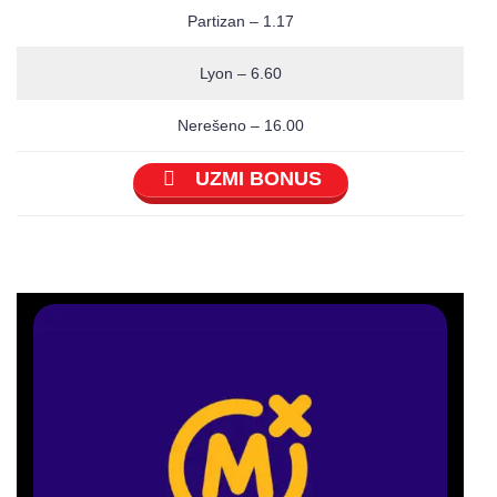
Partizan – 1.17
Lyon – 6.60
Nerešeno – 16.00
UZMI BONUS