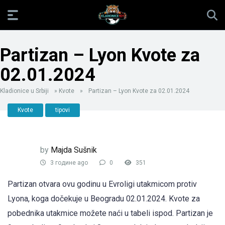
Partizan – Lyon Kvote za
02.01.2024
Kladionice u Srbiji
»
Kvote
»
Partizan – Lyon Kvote za 02.01.2024
Kvote
tipovi
by
Majda Sušnik
3 године ago
0
351
Partizan otvara ovu godinu u Evroligi utakmicom protiv
Lyona, koga dočekuje u Beogradu 02.01.2024. Kvote za
pobednika utakmice možete naći u tabeli ispod. Partizan je