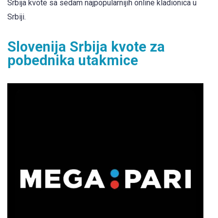
Srbija kvote sa sedam najpopularnijih online kladionica u
Srbiji.
Slovenija Srbija kvote za
pobednika utakmice