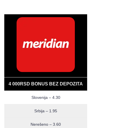
4 000RSD BONUS BEZ DEPOZITA
Slovenija – 4.30
Srbija – 1.95
Nerešeno – 3.60