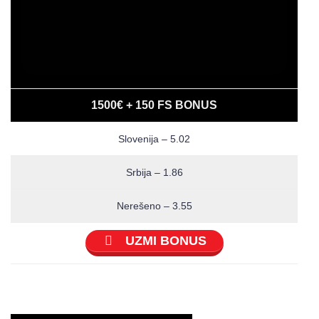
1500€ + 150 FS BONUS
Slovenija – 5.02
Srbija – 1.86
Nerešeno – 3.55
UZMI BONUS