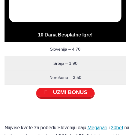
10 Dana Besplatne Igre!
Slovenija – 4.70
Srbija – 1.90
Nerešeno – 3.50
UZMI BONUS
Najviše kvote za pobedu Sloveniju daju
Megapari
i
20bet
na