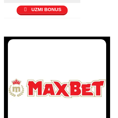
UZMI BONUS