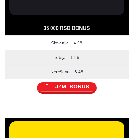
35 000 RSD BONUS
Slovenija – 4.68
Srbija – 1.86
Nerešeno – 3.48
UZMI BONUS